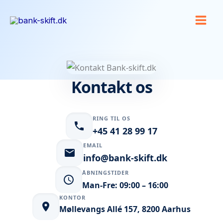
Gå
til
indholdet
Kontakt os
RING TIL OS
+45 41 28 99 17
EMAIL
info@bank-skift.dk
ÅBNINGSTIDER
Man-Fre: 09:00 – 16:00
KONTOR
Møllevangs Allé 157, 8200 Aarhus