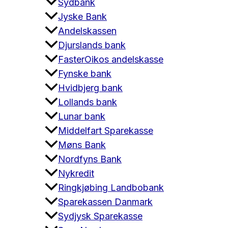
Sydbank
Jyske Bank
Andelskassen
Djurslands bank
FasterOikos andelskasse
Fynske bank
Hvidbjerg bank
Lollands bank
Lunar bank
Middelfart Sparekasse
Møns Bank
Nordfyns Bank
Nykredit
Ringkjøbing Landbobank
Sparekassen Danmark
Sydjysk Sparekasse