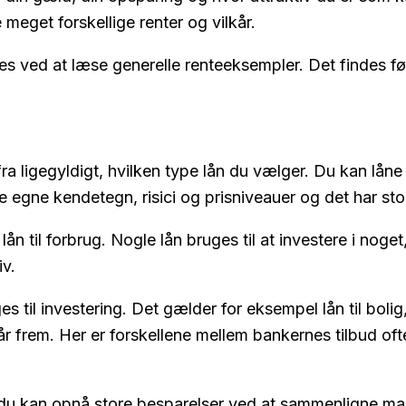
meget forskellige renter og vilkår.
indes ved at læse generelle renteeksempler. Det findes f
 fra ligegyldigt, hvilken type lån du vælger. Du kan låne
e egne kendetegn, risici og prisniveauer og det har sto
lån til forbrug. Nogle lån bruges til at investere i noge
iv.
s til investering. Det gælder for eksempel lån til bolig
år frem. Her er forskellene mellem bankernes tilbud oft
 du kan opnå store besparelser ved at sammenligne ma