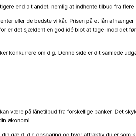
igtigere end alt andet: nemlig at indhente tilbud fra flere
 renter eller de bedste vilkår. Prisen på et lån afhænge
 er det sjældent en god idé blot at tage imod det først
ker konkurrere om dig. Denne side er dit samlede udgan
an være på lånetilbud fra forskellige banker. Det skylde
 din økonomi.
n, din gæld, din opsparing og hvor attraktiv du er som