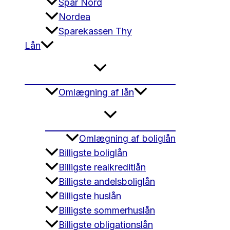
Spar Nord
Nordea
Sparekassen Thy
Lån
Omlægning af lån
Omlægning af boliglån
Billigste boliglån
Billigste realkreditlån
Billigste andelsboliglån
Billigste huslån
Billigste sommerhuslån
Billigste obligationslån