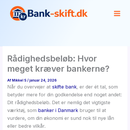
Gå
til
indholdet
Rådighedsbeløb: Hvor
meget kræver bankerne?
Af
Mikkel S
/
januar 24, 2026
Når du overvejer at
skifte bank
, er der ét tal, som
betyder mere for din godkendelse end noget andet:
Dit rådighedsbeløb. Det er nemlig det vigtigste
værktøj, som
banker i Danmark
bruger til at
vurdere, om din økonomi er sund nok til nye lån
eller bedre vilkår.