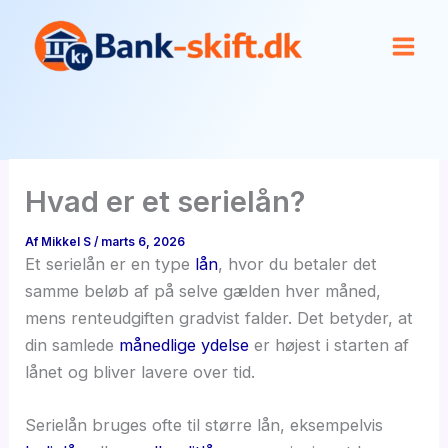
Gå
til
indholdet
Hvad er et serielån?
Af
Mikkel S
/
marts 6, 2026
Et serielån er en type
lån
, hvor du betaler det
samme beløb af på selve gælden hver måned,
mens renteudgiften gradvist falder. Det betyder, at
din samlede
månedlige ydelse
er højest i starten af
lånet og bliver lavere over tid.
Serielån bruges ofte til større lån, eksempelvis